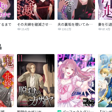
するまで
その夫婦を破滅させるまで
夫の裏垢を覗いてみたら
妻を引退
15.4万
130.2万
87.4万
品
花嫁
脱獄のカザリヤ
パーフェクトグリッター