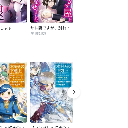
します
サレ妻ですが、別れさせ屋を寝返らせました
僕らの喉にはフタがある
986.9万
7,084万
【マンガ】本好きの下剋上 第二部
【マンガ】本好きの下剋上 第三部
隣国の王太子が奴隷として売られていたので買ってみました【単話】
天