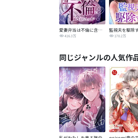
愛妻弁当は不倫に含まれますか？
監視夫を駆除
416.3万
170.2万
同じジャンルの人気作
私がわたしを売る理由
noicomi鬼の