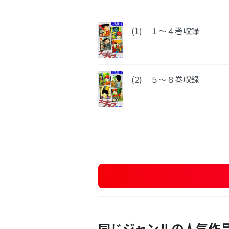
(1) １～４巻収録
(2) ５～８巻収録
同じジャンルの人気作