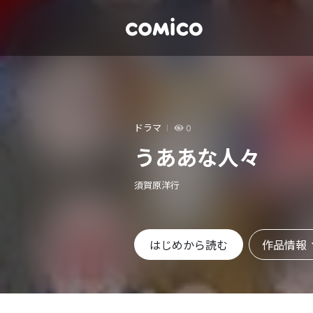
ドラマ
0
うああな人々
須賀原洋行
作品情報
はじめから読む