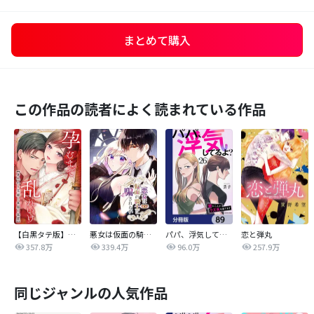
まとめて購入
この作品の読者によく読まれている作品
【白黒タテ版】孕むまで乱れいけ～身代わり花嫁と軍服の猛愛
悪女は仮面の騎士に騙されない
パパ、浮気してるよ？娘と二人でクズ夫を捨てます【分冊版】
恋と弾丸
357.8万
339.4万
96.0万
257.9万
同じジャンルの人気作品