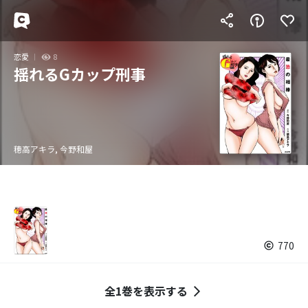
恋愛
8
揺れるGカップ刑事
穂高アキラ, 今野和屋
770
全1巻を表示する