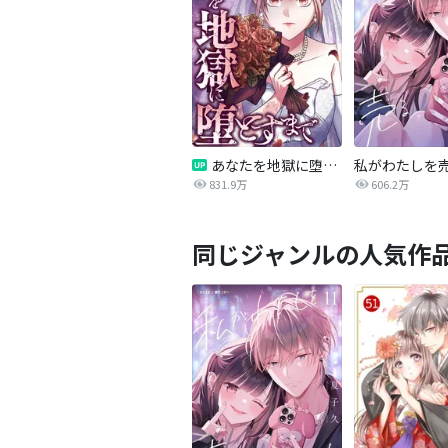
あなたを地獄に堕とすまで
私がわたしを
831.9万
606.2万
同じジャンルの人気作