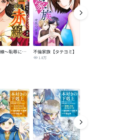
復讐の赤線～恥辱にまみれた少女の運命～【タテヨミ】
不倫家族【タテヨミ】
セフレの品格―プライド―
1.8万
306.3万