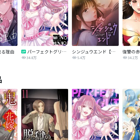
売る理由
パーフェクトグリッター
シンジュウエンド【タテヨミ】
34.8万
5.4万
34.2万
品