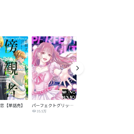
恋【単話売】
パーフェクトグリッター
モラハラサレ妻のシタ復讐
35.5万
85.0万