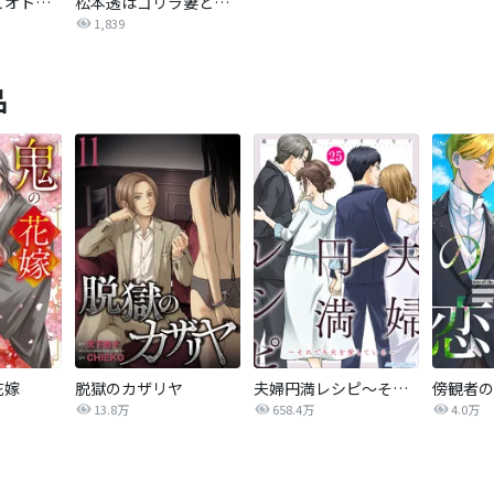
無自覚ちゃんとオトメな男【連載版】
松本透はゴリラ妻とプリティ娘とツンデレ息子を愛しすぎてる
1,839
品
花嫁
脱獄のカザリヤ
夫婦円満レシピ～それでも夫を愛している～
傍観者の
13.8万
658.4万
4.0万