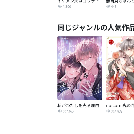
イケメン夫はゴリラ妻とプリティ娘を愛しすぎてる【同人版】
4,300
445
同じジャンルの人気作
私がわたしを売る理由
noicomi鬼の
607.6万
314.8万