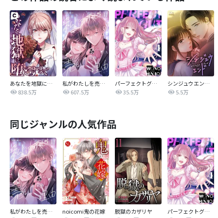
あなたを地獄に堕とすまで
私がわたしを売る理由
パーフェクトグリッター
シンジュウエンド【タテヨミ】
838.5万
607.5万
35.5万
5.5万
同じジャンルの人気作品
私がわたしを売る理由
noicomi鬼の花嫁
脱獄のカザリヤ
パーフェクトグリッター