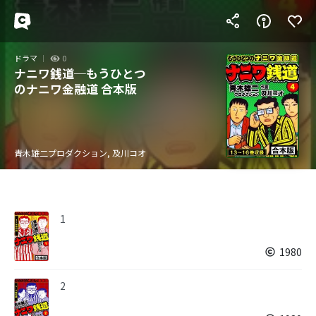
ドラマ
0
ナニワ銭道─もうひとつ
のナニワ金融道 合本版
青木雄二プロダクション, 及川コオ
1
1980
2