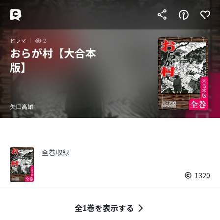
ドラマ
2
おらが村【大合本
版】
矢口高雄
全巻収録
1320
全1巻を表示する