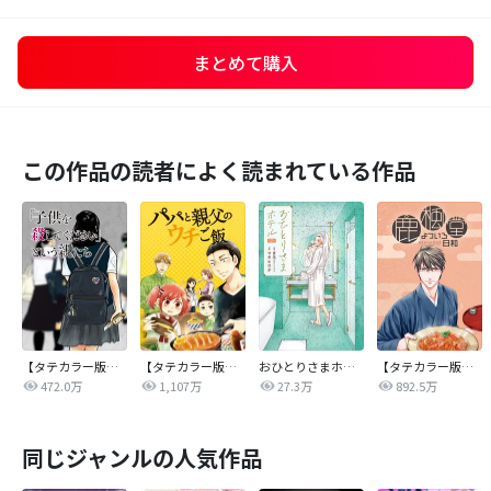
まとめて購入
この作品の読者によく読まれている作品
【タテカラー版】｢子供を殺してください｣という親たち
【タテカラー版】パパと親父のウチご飯
おひとりさまホテル
【タテカラー版】鹿楓堂よついろ日和
472.0万
1,107万
27.3万
892.5万
同じジャンルの人気作品