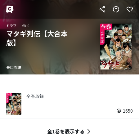
ドラマ
0
マタギ列伝【大合本
版】
矢口高雄
全巻収録
1650
全1巻を表示する