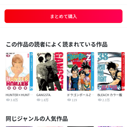
まとめて購入
この作品の読者によく読まれている作品
HUNTER×HUNTER モノクロ版
GANGSTA.
ドラゴンボールZ アニメコミックス 魔人ブウ復活編
BLEACH カラー版
3.8万
1.8万
119
2.3万
同じジャンルの人気作品