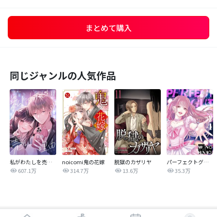
まとめて購入
同じジャンルの人気作品
私がわたしを売る理由
noicomi鬼の花嫁
脱獄のカザリヤ
パーフェクトグリッター
607.1万
314.7万
13.6万
35.3万