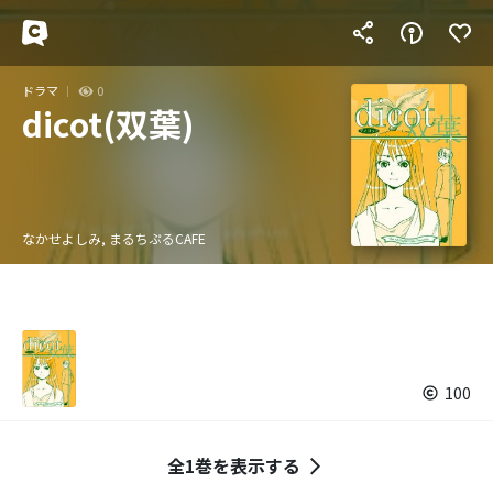
ドラマ
0
dicot(双葉)
なかせよしみ, まるちぷるCAFE
100
全1巻を表示する