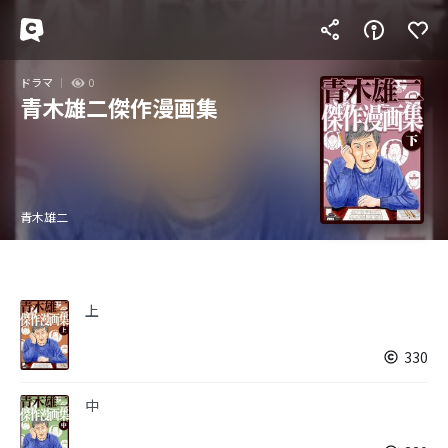
ドラマ
0
青木雄二傑作漫画集
青木雄二
上
330
中