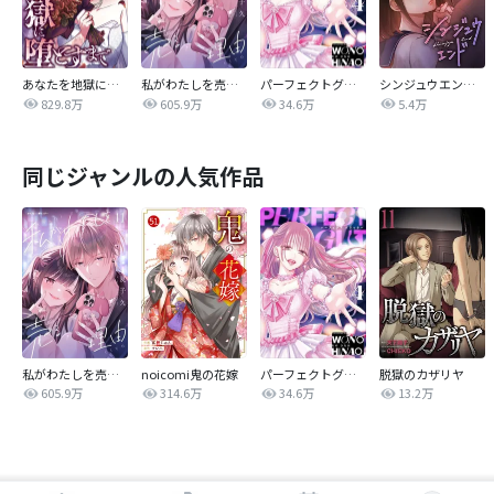
あなたを地獄に堕とすまで
私がわたしを売る理由
パーフェクトグリッター
シンジュウエンド【タテヨミ】
829.8万
605.9万
34.6万
5.4万
同じジャンルの人気作品
私がわたしを売る理由
noicomi鬼の花嫁
パーフェクトグリッター
脱獄のカザリヤ
605.9万
314.6万
34.6万
13.2万