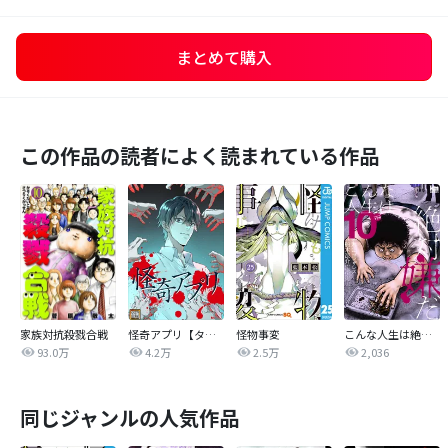
まとめて購入
この作品の読者によく読まれている作品
家族対抗殺戮合戦
怪奇アプリ【タテヨミ】
怪物事変
こんな人生は絶対嫌だ
93.0万
4.2万
2.5万
2,036
同じジャンルの人気作品