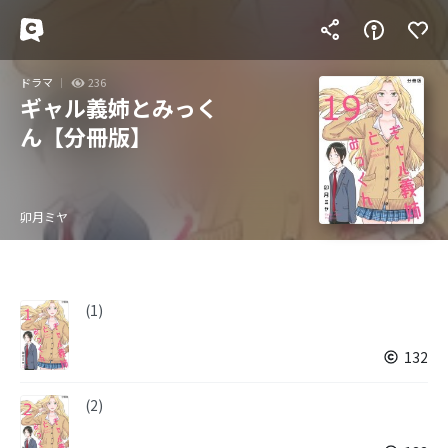
ドラマ
236
ギャル義姉とみっく
ん【分冊版】
卯月ミヤ
(1)
132
(2)