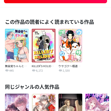
この作品の読者によく読まれている作品
無自覚ちゃんとオトメな男【連載版】
KILLER'S HOLIDAY【単話版】
ウサゴク～極道、ウサギも極めます～
445
6,172
2,530
同じジャンルの人気作品