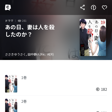
ドラマ
281
あの日、妻は人を殺
したのか？
ささきゆうさく, 田中静人(Re，AER)
1巻
182
2巻