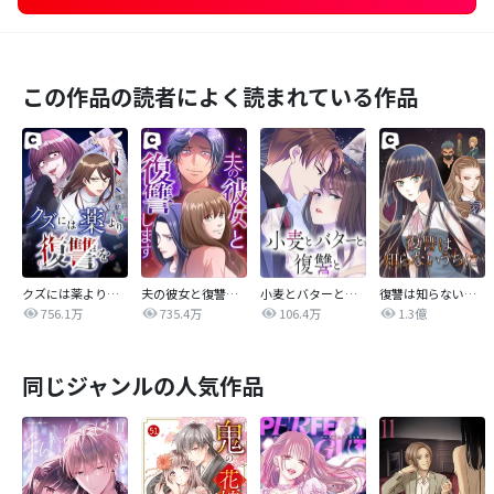
この作品の読者によく読まれている作品
クズには薬より復讐を
夫の彼女と復讐します
小麦とバターと復讐と
復讐は知らないうちに
756.1万
735.4万
106.4万
1.3億
同じジャンルの人気作品