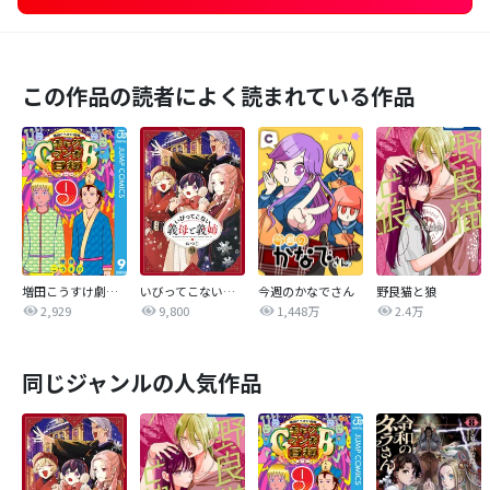
この作品の読者によく読まれている作品
増田こうすけ劇場 ギャグマンガ日和GB
いびってこない義母と義姉
今週のかなでさん
野良猫と狼
2,929
9,800
1,448万
2.4万
同じジャンルの人気作品