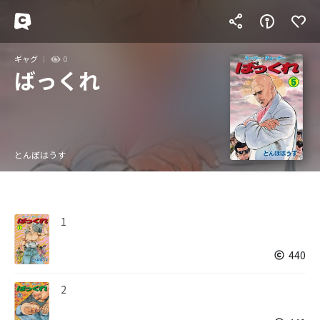
ギャグ
0
ばっくれ
とんぼはうす
1
440
2