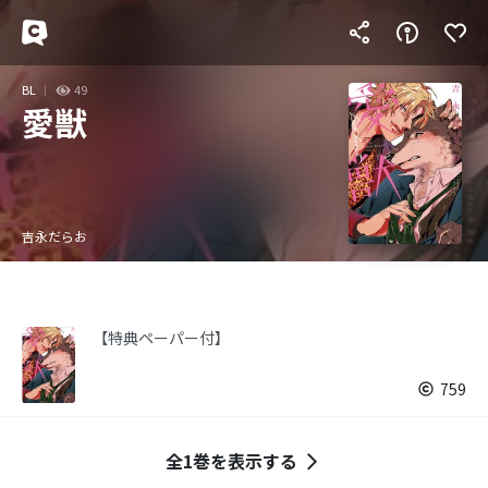
BL
49
愛獣
吉永だらお
【特典ペーパー付】
759
全1巻を表示する