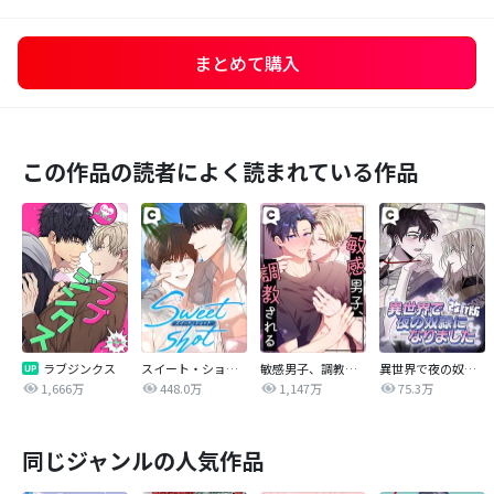
まとめて購入
この作品の読者によく読まれている作品
ラブジンクス
スイート・ショット
敏感男子、調教される
異世界で夜の奴隷になりました【改訂版】
1,666万
448.0万
1,147万
75.3万
同じジャンルの人気作品