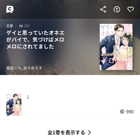
恋愛
207
ゲイと思っていたオネエ
がバイで、気づけばメロ
メロにされてました
高宮ニカ, めろめろす
1
990
全1巻を表示する