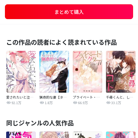
まとめて購入
この作品の読者によく読まれている作品
愛されたいと泣いた夜
猟奇的な妻【タテヨミ】
プライベート・ドクター
千尋くんと、したいコト。
92.1万
1.8万
66.9万
33.1万
同じジャンルの人気作品