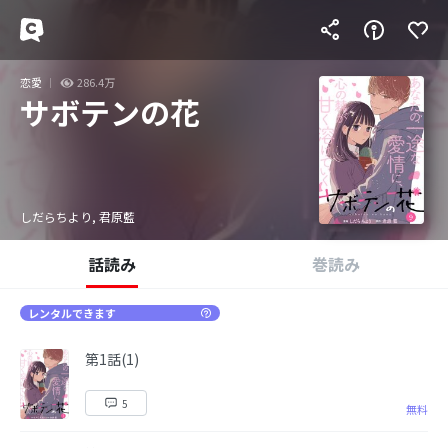
恋愛
286.4万
サボテンの花
しだらちより, 君原藍
話読み
巻読み
レンタルできます
第1話(1)
5
無料