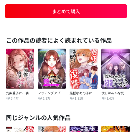
まとめて購入
この作品の読者によく読まれている作品
九条愛子に、凄惨なる死を【タテヨミ】
マッチングアプリで嘘をついたら～向井地未来編～【タテヨミ】
最低なあの子に捧ぐこの復讐 分冊版
僕らはみんな死んでいる♪ タテマンガ版【タテヨミ】
3.4万
1.8万
1,918
1.4万
同じジャンルの人気作品