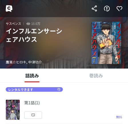
サスペンス
13.0万
インフルエンサーシ
ェアハウス
鷹巣☆ヒロキ, 中津功介
話読み
巻読み
レンタルできます
第1話(1)
無料