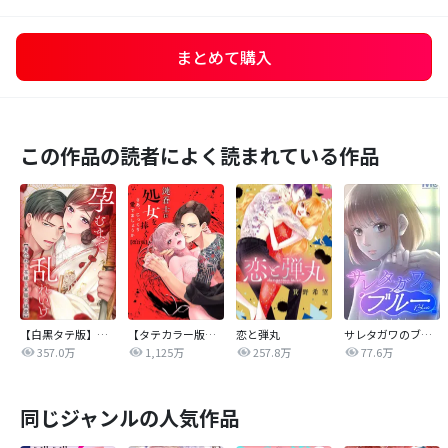
まとめて購入
この作品の読者によく読まれている作品
【白黒タテ版】孕むまで乱れいけ～身代わり花嫁と軍服の猛愛
【タテカラー版】漣蒼士に処女を捧ぐ～さあ、じっくり愛でましょうか
恋と弾丸
サレタガワのブルー【タテヨミ】
357.0万
1,125万
257.8万
77.6万
同じジャンルの人気作品