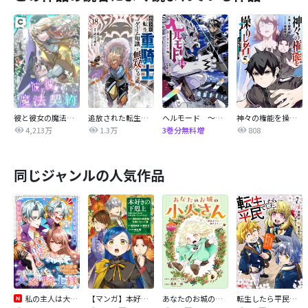
彼と彼女の魔法契約
追放された転生重騎士はゲーム知識で無双する
ヘルモード ～やり込み好きのゲーマーは廃設定の異世界で無双する～はじまりの召喚士
神々の権能を操りし者～能力数値『０』で蔑まれている俺だが、実は世界最強の一角～
4,213万
1.3万
808
3巻分無料増
同じジャンルの人気作品
私の主人は大きな犬系騎士様
【マンガ】本好きの下剋上 第四部
あなたのお城の小人さん ～御飯下さい、働きますっ～（コミック）【分冊版】
転生したら平民でした。～生活水準に耐えられないので貴族を目指します～（コミック）