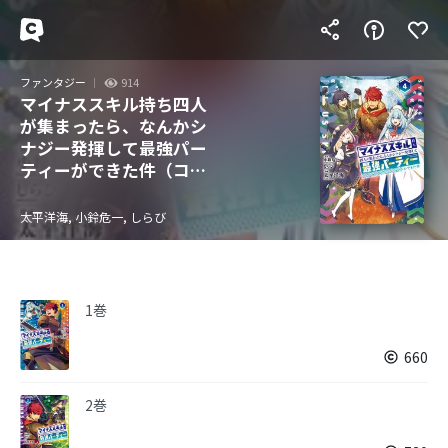
ファンタジー
914
マイナススキル持ち四人
が集まったら、なんかシ
ナジー発揮して最強パー
ティーができた件（コミ
ック）
太平洋海, 小鈴危一, しらび
1巻
660
2巻