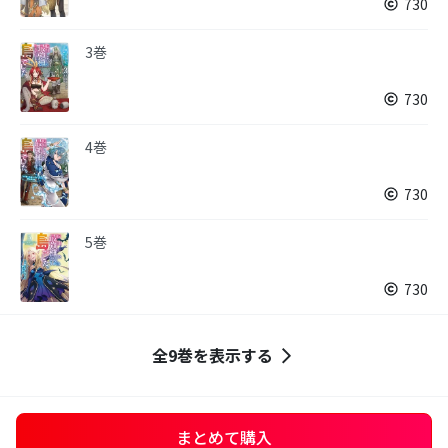
730
3巻
730
4巻
730
5巻
730
全9巻を表示する
まとめて購入