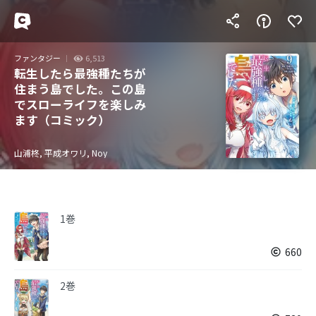
ファンタジー
6,513
転生したら最強種たちが
住まう島でした。この島
でスローライフを楽しみ
ます（コミック）
山浦柊, 平成オワリ, Noy
1巻
660
2巻