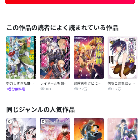
この作品の読者によく読まれている作品
努力しすぎた世界最強の武闘家は、魔法世界を余裕で生き抜く。
レイドール聖剣戦記
冒険者をクビになったので、錬金術師として出直します！ ～辺境開拓？ よし、俺に任せとけ！
落ちこぼれだった兄が実は最強 ～史上最強の勇者は転生し、学園で無自覚に無双する～
183
2.2万
1.2万
1巻分無料増
同じジャンルの人気作品