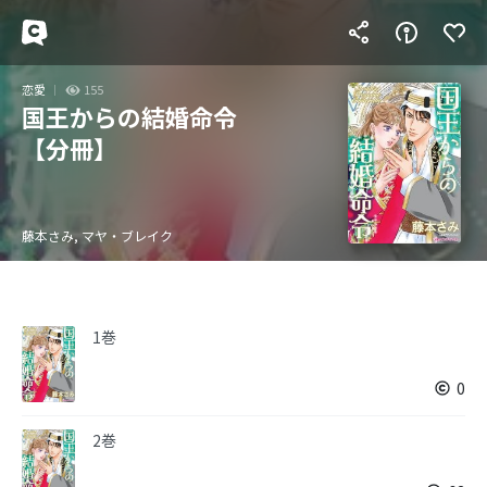
恋愛
155
国王からの結婚命令
【分冊】
藤本さみ, マヤ・ブレイク
1巻
0
2巻