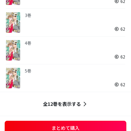
62
3巻
62
4巻
62
5巻
62
全12巻を表示する
まとめて購入