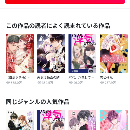
この作品の読者によく読まれている作品
【白黒タテ版】孕むまで乱れいけ～身代わり花嫁と軍服の猛愛
悪女は仮面の騎士に騙されない
パパ、浮気してるよ？娘と二人でクズ夫を捨てます【分冊版】
恋と弾丸
358.0万
339.5万
96.0万
257.9万
同じジャンルの人気作品