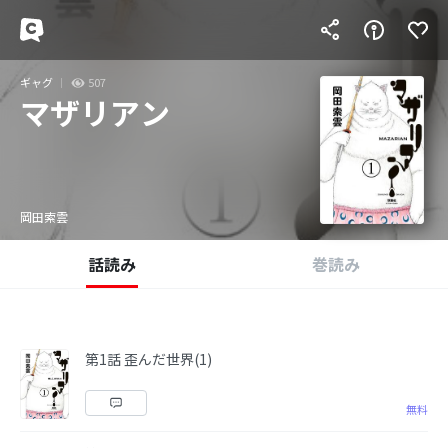
ギャグ
507
マザリアン
岡田索雲
話読み
巻読み
第1話 歪んだ世界(1)
無料