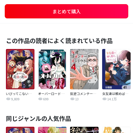
まとめて購入
この作品の読者によく読まれている作品
いびってこない義母と義姉
オーバーロード 不死者のOh!
反逆コメンテーターエンドウさん
女友達は頼めば意外とヤらせてくれる【分冊版】
9,809
699
13
14.1万
同じジャンルの人気作品