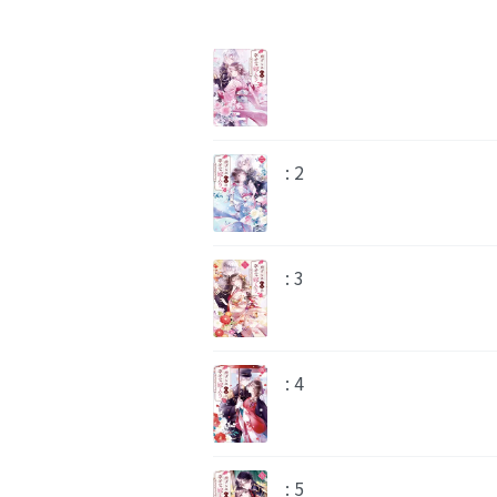
: 2
: 3
: 4
: 5