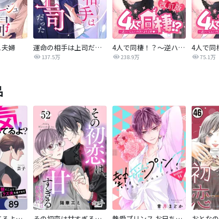
ュ夫婦
運命の相手は上司だった
4人で同棲！？～逆ハーレムハウスへようこそ♥～【改訂版】
137.5万
238.9万
75.1万
品
パパ、浮気してるよ？娘と二人でクズ夫を捨てます【分冊版】
その初恋は甘すぎる～恋愛処女には刺激が強い～
熱愛プリンス お兄ちゃんはキミが好き