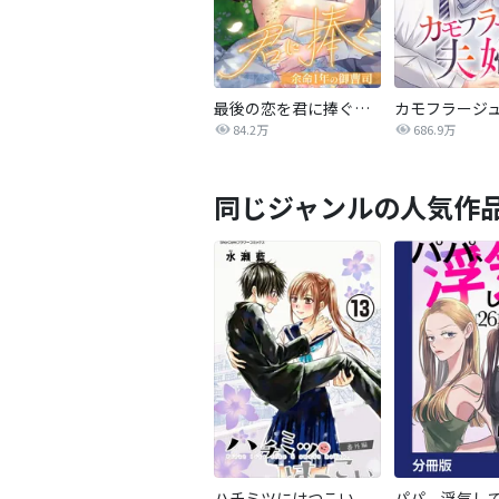
最後の恋を君に捧ぐ～余命1年の御曹司～
カモフラージ
84.2万
686.9万
同じジャンルの人気作
ハチミツにはつこい