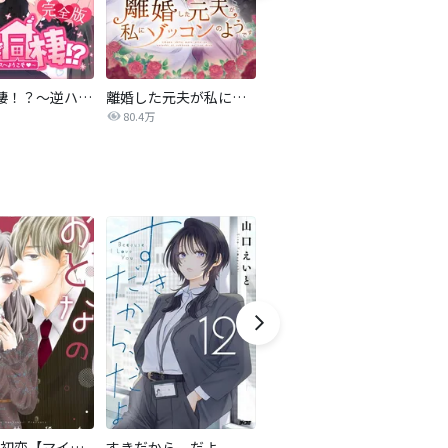
4人で同棲！？～逆ハーレムハウスへようこそ♥～【完全版】
離婚した元夫が私にゾッコンのようです
夫の不倫相手が私だった
雨
80.4万
59.6万
おとなの初恋【マイクロ】
すきだから、だよ
LOVE SO LIFE