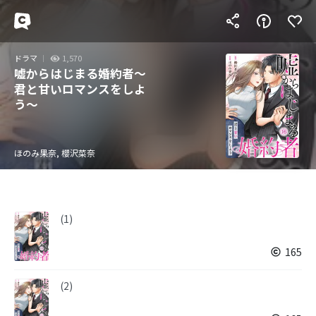
ドラマ
1,570
嘘からはじまる婚約者～
君と甘いロマンスをしよ
う～
ほのみ果奈, 櫻沢菜奈
(1)
165
(2)