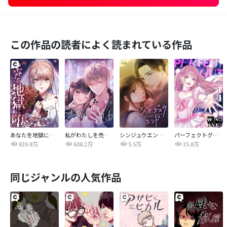
この作品の読者によく読まれている作品
あなたを地獄に堕とすまで
私がわたしを売る理由
シンジュウエンド【タテヨミ】
パーフェクトグリッター
839.8万
608.2万
5.5万
35.8万
同じジャンルの人気作品