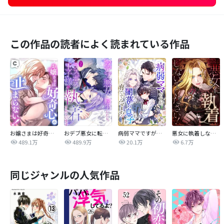
この作品の読者によく読まれている作品
お嬢さまは好奇心が止まらない！
おデブ悪女に転生したら、なぜかラスボス王子様に執着されています
病弱ママですが、闇落ち息子を育ててみせます！【タテヨミ】
悪女に執着しないでください！【タテヨミ】
489.1万
489.9万
20.1万
6.7万
同じジャンルの人気作品