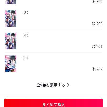
209
（３）
209
（４）
209
（５）
209
全9巻を表示する
まとめて購入