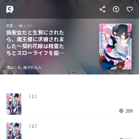
恋愛
1,972
偽聖女だと生贄にされた
ら、魔王様に求婚されま
した～契約花嫁は精霊た
ちとスローライフを謳歌
する～ 分冊版
深山じお, 柚子れもん
（１）
209
（２）