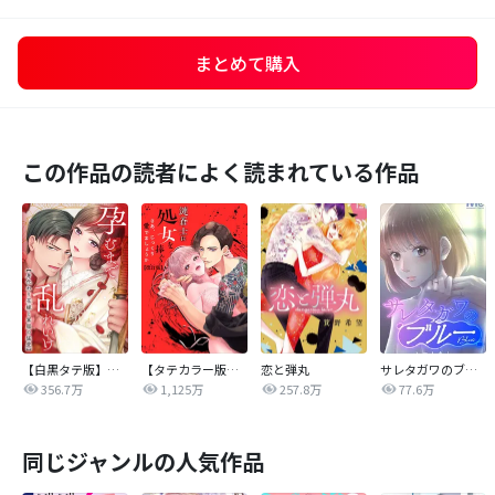
まとめて購入
この作品の読者によく読まれている作品
【白黒タテ版】孕むまで乱れいけ～身代わり花嫁と軍服の猛愛
【タテカラー版】漣蒼士に処女を捧ぐ～さあ、じっくり愛でましょうか
恋と弾丸
サレタガワのブルー【タテヨミ】
356.7万
1,125万
257.8万
77.6万
同じジャンルの人気作品