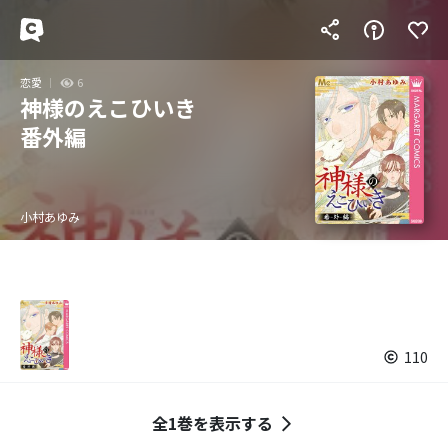
恋愛
6
神様のえこひいき
番外編
小村あゆみ
110
全1巻を表示する