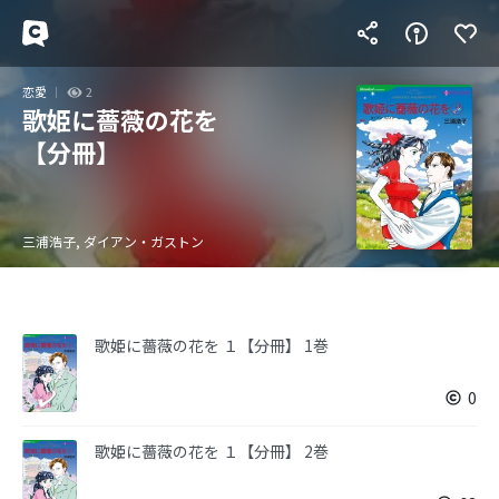
恋愛
2
歌姫に薔薇の花を
【分冊】
三浦浩子, ダイアン・ガストン
歌姫に薔薇の花を １【分冊】 1巻
0
歌姫に薔薇の花を １【分冊】 2巻