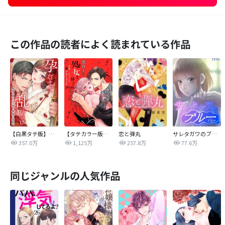
この作品の読者によく読まれている作品
【白黒タテ版】孕むまで乱れいけ～身代わり花嫁と軍服の猛愛
【タテカラー版】漣蒼士に処女を捧ぐ～さあ、じっくり愛でましょうか
恋と弾丸
サレタガワのブルー【タテヨミ】
357.0万
1,125万
257.8万
77.6万
同じジャンルの人気作品