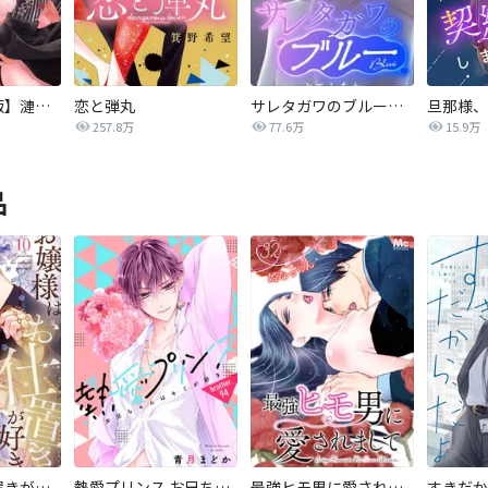
【タテカラー版】漣蒼士に処女を捧ぐ～さあ、じっくり愛でましょうか
恋と弾丸
サレタガワのブルー【タテヨミ】
257.8万
77.6万
15.9万
品
お嬢様はお仕置きが好き
熱愛プリンス お兄ちゃんはキミが好き
最強ヒモ男に愛されまして
すきだか