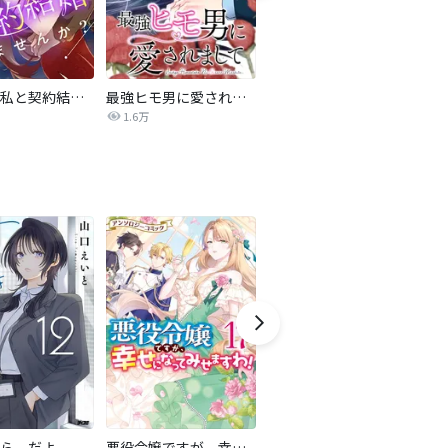
旦那様、私と契約結婚しませんか？【タテヨミ】
最強ヒモ男に愛されまして
Perfect Crime
氷
1.6万
206.5万
ら、だよ
悪役令嬢ですが、幸せになってみせますわ！ アンソロジーコミック
おとなの初恋【マイクロ】