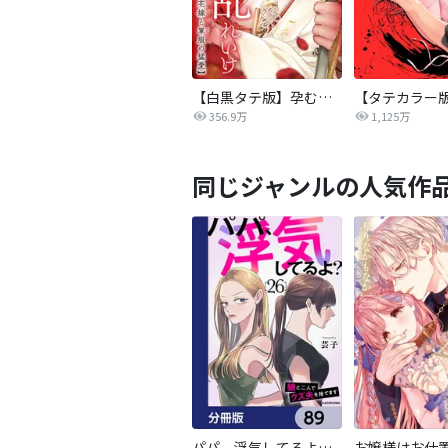
【白黒タテ版】孕むまで乱れいけ～身代わり花嫁と軍服の猛愛
356.9万
1,125万
同じジャンルの人気作
パパ、浮気してるよ？娘と二人でクズ夫を捨てます【分冊版】