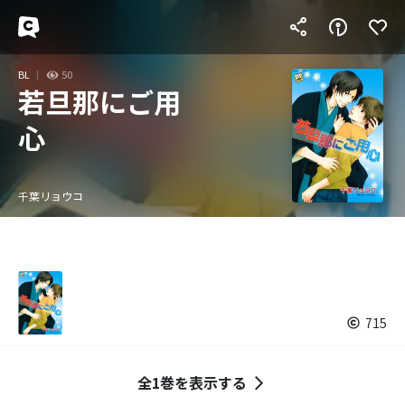
BL
50
若旦那にご用
心
千葉リョウコ
715
全1巻を表示する