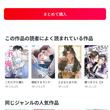
まとめて購入
この作品の読者によく読まれている作品
これだから俺たちは
相反するカンケイ【改訂版】
さよならまたね、僕の王【タテヨミ】
嘘つきさん【タテヨミ】
334.4万
279.2万
3.6万
23.1万
同じジャンルの人気作品