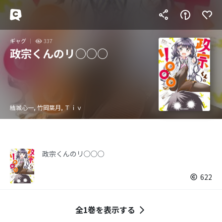
ギャグ
337
政宗くんのリ○○○
結城心一, 竹岡葉月, Ｔｉｖ
政宗くんのリ○○○
622
全1巻を表示する