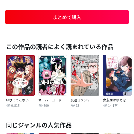
まとめて購入
この作品の読者によく読まれている作品
いびってこない義母と義姉
オーバーロード 不死者のOh!
反逆コメンテーターエンドウさん
女友達は頼めば意外とヤらせてくれる【分冊版】
9,815
699
13
14.1万
同じジャンルの人気作品