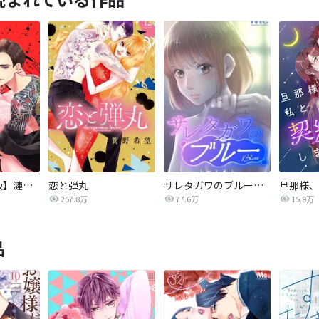
【タテカラー版】漣蒼士に処女を捧ぐ～さあ、じっくり愛でましょうか
恋と弾丸
サレタガワのブルー【タテヨミ】
257.8万
77.6万
15.9万
品