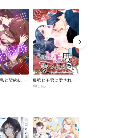
旦那様、私と契約結婚しませんか？【タテヨミ】
最強ヒモ男に愛されまして
Perfect Crime
氷
1.6万
206.5万