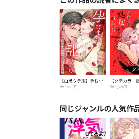
【白黒タテ版】孕むまで乱れいけ～身代わり花嫁と軍服の猛愛
356.8万
1,125万
同じジャンルの人気作