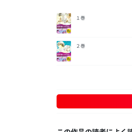
１巻
２巻
この作品の読者によく