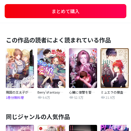
まとめて購入
この作品の読者によく読まれている作品
隣国の王太子が奴隷として売られていたので買ってみました【単話】
Berry’sFantasy転生悪役幼女は最恐パパの愛娘になりました
心臓に復讐を誓って
ミュエラの捜査官【タテヨミ】
9.6万
52.5万
21.9万
1巻分無料増
同じジャンルの人気作品