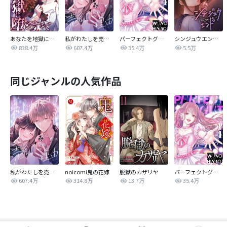
あなたを地獄に堕とすまで
私がわたしを売る理由
パーフェクトグリッター
シンジュウエンド【タテヨミ】
838.4万
607.4万
35.4万
5.5万
同じジャンルの人気作品
私がわたしを売る理由
noicomi鬼の花嫁
脱獄のカザリヤ
パーフェクトグリッター
607.4万
314.8万
13.7万
35.4万