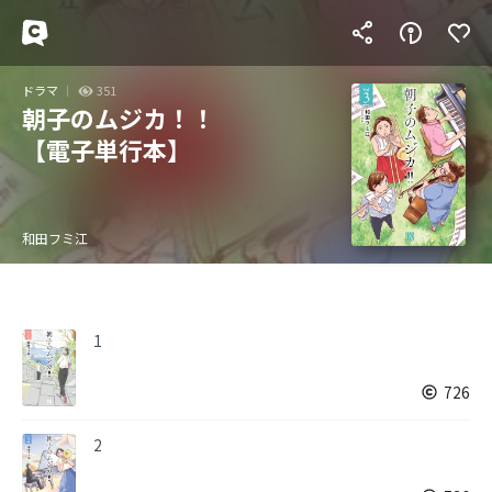
ドラマ
351
朝子のムジカ！！
【電子単行本】
和田フミ江
1
726
2