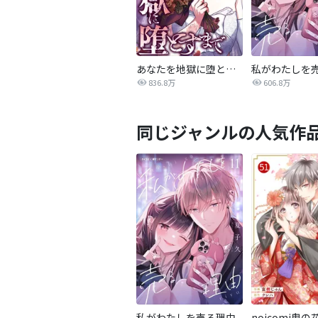
あなたを地獄に堕とすまで
私がわたしを
836.8万
606.8万
同じジャンルの人気作
私がわたしを売る理由
noicomi鬼の