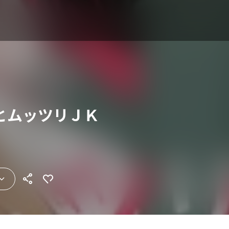
とムッツリＪＫ