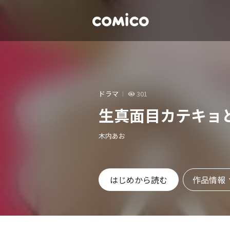
ドラマ
301
生真面目カテキョ
木内あお
作品情報
はじめから読む