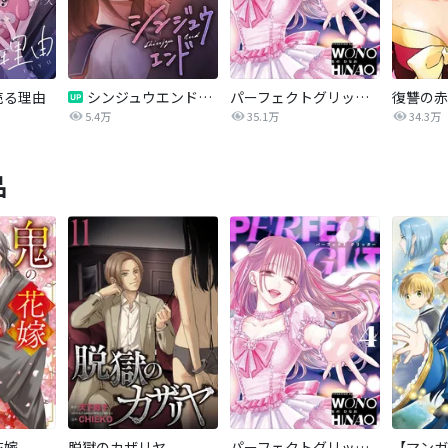
売る理由
シンジュウエンド【タテヨミ】
パーフェクトグリッター
5.4万
35.1万
34.3万
品
花嫁
脱獄のカザリヤ
パーフェクトグリッター