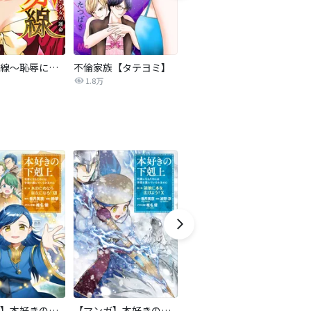
復讐の赤線～恥辱にまみれた少女の運命～【タテヨミ】
不倫家族【タテヨミ】
夫を社会的に抹殺する5つの方法
1.8万
629.6万
【マンガ】本好きの下剋上 第二部
【マンガ】本好きの下剋上 第三部
天は赤い河のほとり
傍