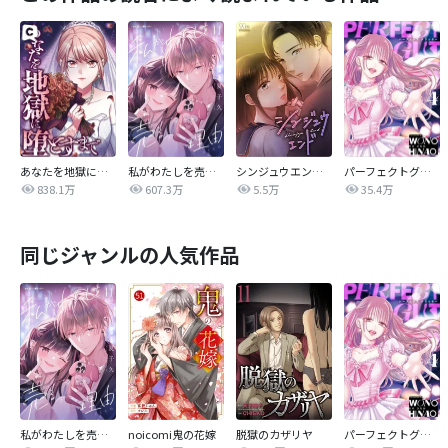
あなたを地獄に堕とすまで
私がわたしを売る理由
シンジュウエンド【タテヨミ】
パーフェクトグリッター
838.1万
607.3万
5.5万
35.4万
同じジャンルの人気作品
私がわたしを売る理由
noicomi鬼の花嫁
脱獄のカザリヤ
パーフェクトグリッター