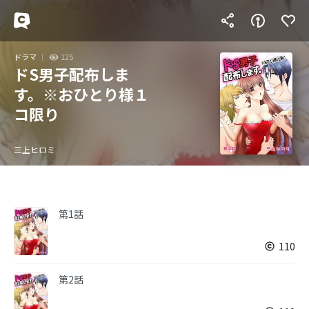
ドラマ
125
ドS男子配布しま
す。※おひとり様１
コ限り
三上ヒロミ
第1話
110
第2話