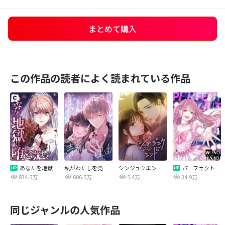
まとめて購入
この作品の読者によく読まれている作品
あなたを地獄に堕とすまで
私がわたしを売る理由
シンジュウエンド【タテヨミ】
パーフェクトグリッター
834.5万
606.5万
5.4万
34.9万
同じジャンルの人気作品