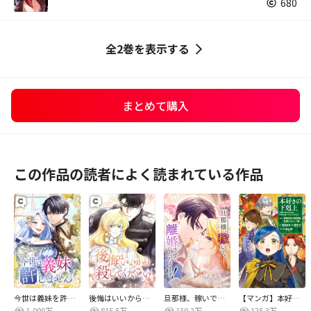
680
全2巻を表示する
まとめて購入
この作品の読者によく読まれている作品
今世は義妹を許しません
後悔はいいから殺してください
旦那様、稼いで離婚させていただきます！
【マンガ】本好きの下剋上 第四部
1,000万
815.5万
139.2万
125.3万