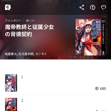
ファンタジー
139
魔帝教師と従属少女
の背徳契約
蛙屋蒼太, 虹元喜多朗, ヨシモト
1
680
2