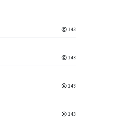
143
143
143
143