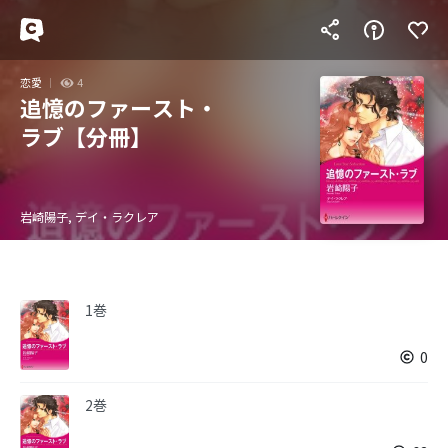
恋愛
4
追憶のファースト・
ラブ【分冊】
岩崎陽子, デイ・ラクレア
1巻
0
2巻