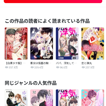
この作品の読者によく読まれている作品
【白黒タテ版】孕むまで乱れいけ～身代わり花嫁と軍服の猛愛
悪女は仮面の騎士に騙されない
パパ、浮気してるよ？娘と二人でクズ夫を捨てます【分冊版】
恋と弾丸
357.9万
339.4万
96.0万
257.9万
同じジャンルの人気作品