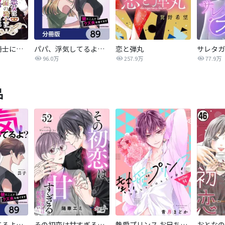
悪女は仮面の騎士に騙されない
パパ、浮気してるよ？娘と二人でクズ夫を捨てます【分冊版】
恋と弾丸
96.0万
257.9万
77.9万
品
パパ、浮気してるよ？娘と二人でクズ夫を捨てます【分冊版】
その初恋は甘すぎる～恋愛処女には刺激が強い～
熱愛プリンス お兄ちゃんはキミが好き