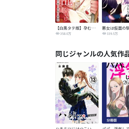
【白黒タテ版】孕むまで乱れいけ～身代わり花嫁と軍服の猛愛
358.0万
339.5万
同じジャンルの人気作
ハチミツにはつこい