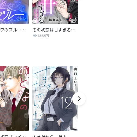
サレタガワのブルー【タテヨミ】
その初恋は甘すぎる～恋愛処女には刺激が強い～
ブラック・ストーム
135.5万
40.4万
おとなの初恋【マイクロ】
すきだから、だよ
LOVE SO LIFE