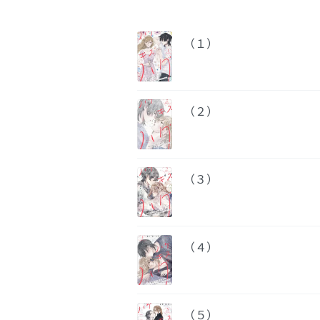
（１）
（２）
（３）
（４）
（５）