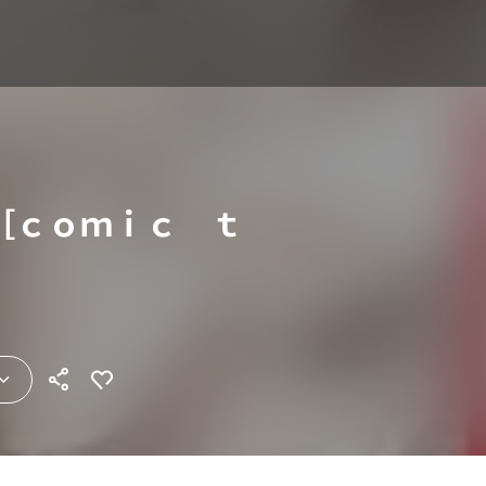
［ｃｏｍｉｃ ｔ