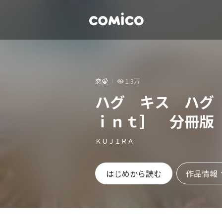
恋愛
1.3万
ハグ キス ハグ
ｉｎｔ］ 分冊版
ＫＵＪＩＲＡ
作品情報
はじめから読む