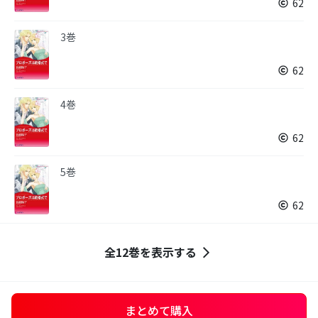
62
3巻
62
4巻
62
5巻
62
全12巻を表示する
まとめて購入