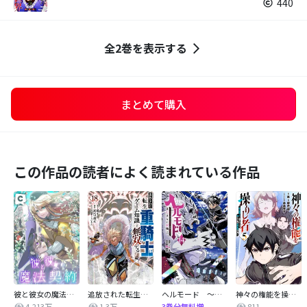
440
全2巻を表示する
まとめて購入
この作品の読者によく読まれている作品
彼と彼女の魔法契約
追放された転生重騎士はゲーム知識で無双する
ヘルモード ～やり込み好きのゲーマーは廃設定の異世界で無双する～はじまりの召喚士
神々の権能を操りし者～能力数値『０』で蔑まれている俺だが、実は世界最強の一角～
4,213万
1.3万
811
3巻分無料増