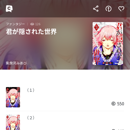
ファンタジー
126
君が隠された世界
紫良河みあび
（１）
550
（２）