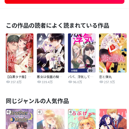
この作品の読者によく読まれている作品
【白黒タテ版】孕むまで乱れいけ～身代わり花嫁と軍服の猛愛
悪女は仮面の騎士に騙されない
パパ、浮気してるよ？娘と二人でクズ夫を捨てます【分冊版】
恋と弾丸
357.8万
339.4万
96.0万
257.9万
同じジャンルの人気作品