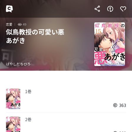
恋愛
49
似鳥教授の可愛い悪
あがき
はやしだちひろ
1巻
363
2巻