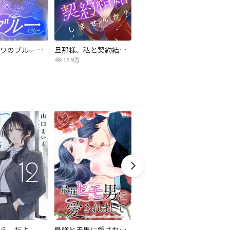
サレタガワのブルー【タテヨミ】
旦那様、私と契約結婚しませんか？【タテヨミ】
私の中に傾国の悪女がいますが、絶対に国は滅ぼしません！【タテヨミ】
15.9万
9,697
ら、だよ
最強ヒモ男に愛されまして
おとなの初恋【マイクロ】