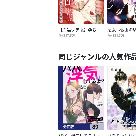
【白黒タテ版】孕むまで乱れいけ～身代わり花嫁と軍服の猛愛
357.5万
339.3万
同じジャンルの人気作
パパ、浮気してるよ？娘と二人でクズ夫を捨てます【分冊版】
ハチミツには