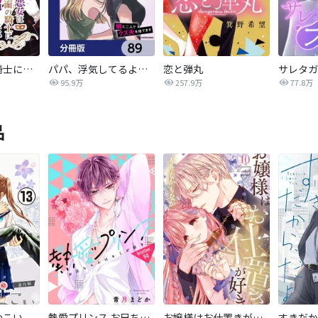
悪女は仮面の騎士に騙されない
パパ、浮気してるよ？娘と二人でクズ夫を捨てます【分冊版】
恋と弾丸
95.9万
257.9万
77.8万
品
つこい
熱愛プリンス お兄ちゃんはキミが好き
お嬢様はお仕置きが好き
すきだか