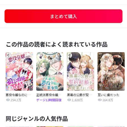
まとめて購入
この作品の読者によく読まれている作品
悪役令嬢なのに、狼公爵様に発情されてます
正統派悪役令嬢の裏事情
黒幕の公爵が契約結婚を提案しました
互いに虜だった
254.2万
2,638万
164.8万
ゲージ12時間回復
同じジャンルの人気作品