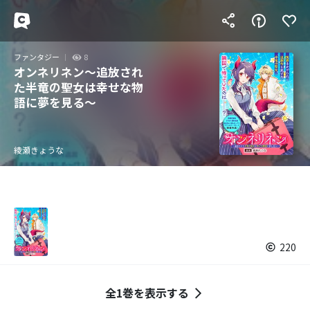
ファンタジー
8
オンネリネン～追放され
た半竜の聖女は幸せな物
語に夢を見る～
綾瀬きょうな
220
全1巻を表示する