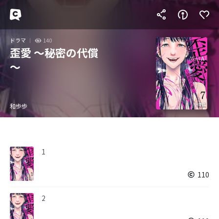
ドラマ
140
歪愛 ～秘密の代償
～
和歩歩
1
110
2