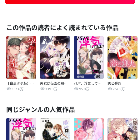
この作品の読者によく読まれている作品
【白黒タテ版】孕むまで乱れいけ～身代わり花嫁と軍服の猛愛
悪女は仮面の騎士に騙されない
パパ、浮気してるよ？娘と二人でクズ夫を捨てます【分冊版】
恋と弾丸
357.6万
339.3万
95.9万
257.9万
同じジャンルの人気作品